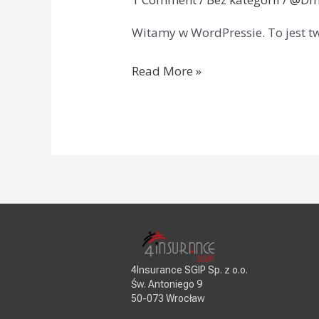
Witamy w WordPressie. To jest tw
Read More »
4Insurance SGIP Sp. z o.o.
Św. Antoniego 9
50-073 Wrocław