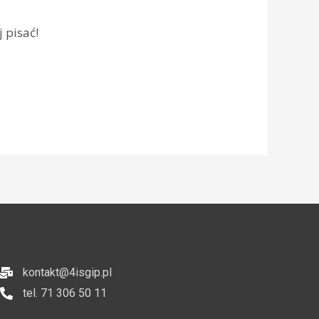
 pisać!
kontakt@4isgip.pl
tel. 71 306 50 11