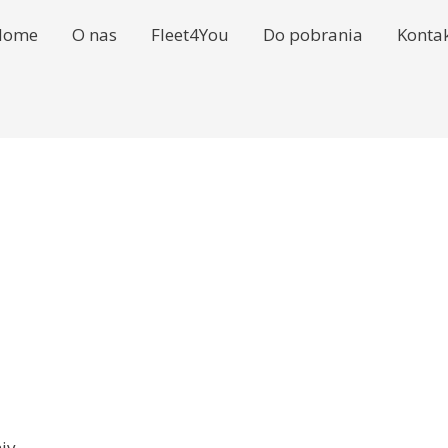
Home
O nas
Fleet4You
Do pobrania
Konta
iv